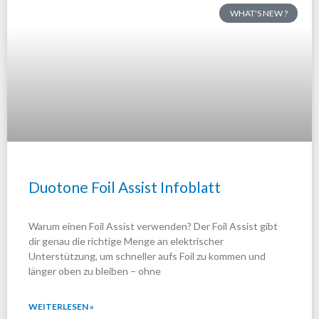
WHAT'S NEW ?
e
e
e
i
i
i
t
t
t
e
e
e
Duotone Foil Assist Infoblatt
Warum einen Foil Assist verwenden? Der Foil Assist gibt
dir genau die richtige Menge an elektrischer
Unterstützung, um schneller aufs Foil zu kommen und
länger oben zu bleiben – ohne
WEITERLESEN »