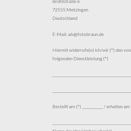
Brühlstraße 6
72555 Metzingen
Deutschland
E-Mail: ab@fotobraun.de
Hiermit widerrufe(n) ich/wir (*) den vo
folgenden Dienstleistung (*)
____________________________________________
____________________________________________
Bestellt am (*) ____________ / erhalten am (
____________________________________________
Name des/der Verbraucher(s)