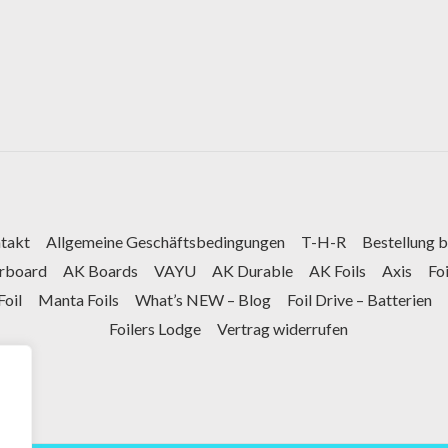
takt
Allgemeine Geschäftsbedingungen
T-H-R
Bestellung 
arboard
AK Boards
VAYU
AK Durable
AK Foils
Axis
Fo
Foil
Manta Foils
What’s NEW – Blog
Foil Drive – Batterien
Foilers Lodge
Vertrag widerrufen