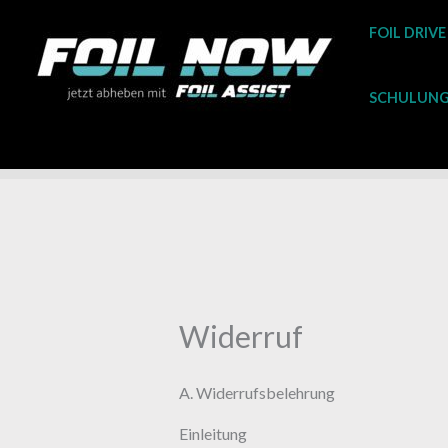
Zum
FOIL DRIVE
Inhalt
springen
SCHULUNG 
Widerruf
A. Widerrufsbelehrung
Einleitung