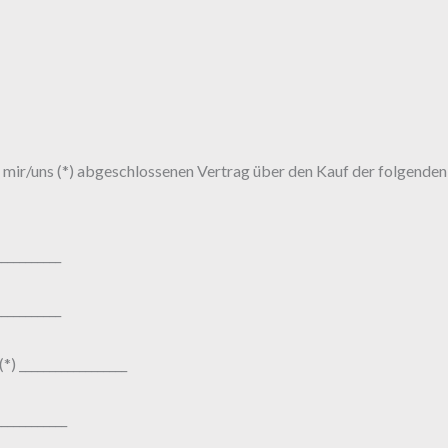
n mir/uns (*) abgeschlossenen Vertrag über den Kauf der folgenden
___________
___________
*) __________________
____________