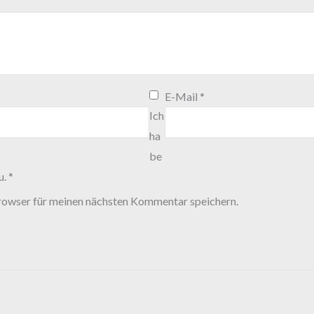
E-Mail
*
Ich
ha
be
u.
*
rowser für meinen nächsten Kommentar speichern.