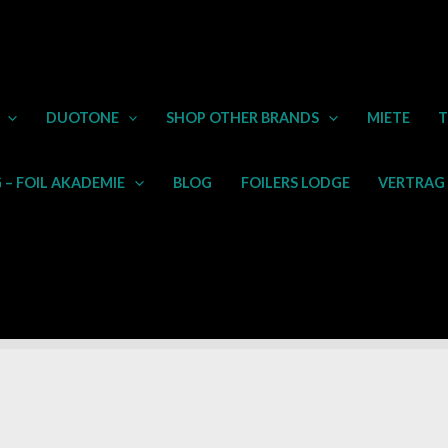
Meng
DUOTONE
SHOP OTHER BRANDS
MIETE
T
– FOIL AKADEMIE
BLOG
FOILERS LODGE
VERTRAG