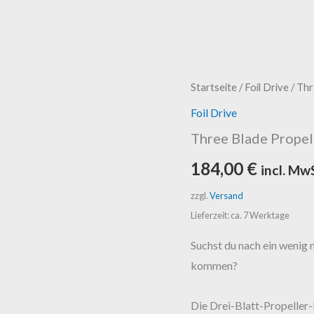
Three
Startseite
/
Foil Drive
/ Thr
Blade
Foil Drive
Propeller
Three Blade Propel
Upgrade
184,00
€
incl. Mw
Menge
zzgl.
Versand
Lieferzeit: ca. 7 Werktage
Suchst du nach ein wenig
kommen?
Die Drei-Blatt-Propeller