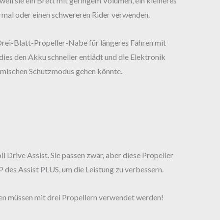
 weil sie ein Brett mit geringem Volumen, ein kleineres
ormal oder einen schwereren Rider verwenden.
Drei-Blatt-Propeller-Nabe für längeres Fahren mit
dies den Akku schneller entlädt und die Elektronik
ermischen Schutzmodus gehen könnte.
l Drive Assist. Sie passen zwar, aber diese Propeller
 des Assist PLUS, um die Leistung zu verbessern.
en müssen mit drei Propellern verwendet werden!