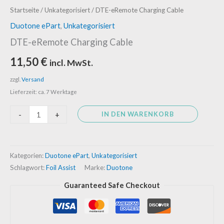
DTE-
Startseite
/
Unkategorisiert
/ DTE-eRemote Charging Cable
eRemote
Duotone ePart
,
Unkategorisiert
Charging
DTE-eRemote Charging Cable
Cable
11,50
€
incl. MwSt.
Menge
zzgl.
Versand
Lieferzeit: ca. 7 Werktage
IN DEN WARENKORB
-
+
Kategorien:
Duotone ePart
,
Unkategorisiert
Schlagwort:
Foil Assist
Marke:
Duotone
Guaranteed Safe Checkout