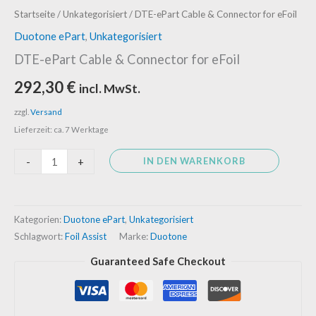
DTE-
Startseite
/
Unkategorisiert
/ DTE-ePart Cable & Connector for eFoil
ePart
Duotone ePart
,
Unkategorisiert
Cable
DTE-ePart Cable & Connector for eFoil
&
292,30
€
incl. MwSt.
Connector
for
zzgl.
Versand
eFoil
Lieferzeit: ca. 7 Werktage
Menge
IN DEN WARENKORB
-
+
Kategorien:
Duotone ePart
,
Unkategorisiert
Schlagwort:
Foil Assist
Marke:
Duotone
Guaranteed Safe Checkout