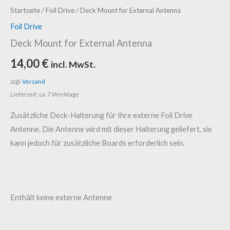
Deck
Startseite
/
Foil Drive
/ Deck Mount for External Antenna
Mount
Foil Drive
for
Deck Mount for External Antenna
External
14,00
€
incl. MwSt.
Antenna
Menge
zzgl.
Versand
Lieferzeit: ca. 7 Werktage
Zusätzliche Deck-Halterung für Ihre externe Foil Drive
Antenne. Die Antenne wird mit dieser Halterung geliefert, sie
kann jedoch für zusätzliche Boards erforderlich sein.
Enthält keine externe Antenne