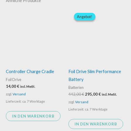
Ähnliche Produkte
Ursprünglicher
Aktueller
Preis
Preis
Angebot!
Angebot!
war:
ist:
442,00 €
295,00 €.
Controller Charge Cradle
Foil Drive Slim Performance
Battery
Foil Drive
14,00
€
incl. MwSt.
Batterien
zzgl.
Versand
442,00
€
295,00
€
incl. MwSt.
Lieferzeit: ca. 7 Werktage
zzgl.
Versand
Lieferzeit: ca. 7 Werktage
IN DEN WARENKORB
IN DEN WARENKORB