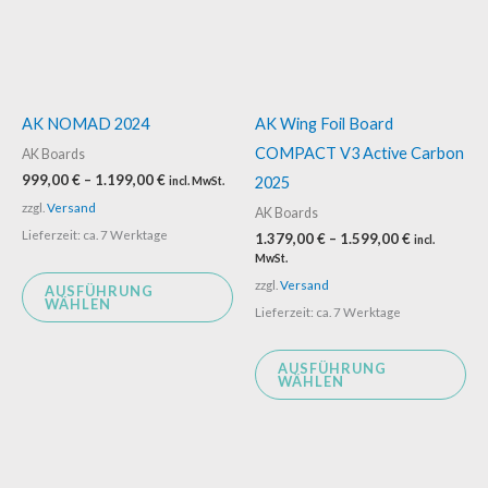
Varianten
Va
auf.
auf
Die
Di
Optionen
Op
AK NOMAD 2024
AK Wing Foil Board
können
kö
COMPACT V3 Active Carbon
AK Boards
auf
au
999,00
€
–
1.199,00
€
2025
incl. MwSt.
der
de
zzgl.
Versand
AK Boards
Produktseite
Pr
Lieferzeit: ca. 7 Werktage
1.379,00
€
–
1.599,00
€
incl.
gewählt
ge
MwSt.
werden
we
zzgl.
Versand
AUSFÜHRUNG
WÄHLEN
Lieferzeit: ca. 7 Werktage
AUSFÜHRUNG
WÄHLEN