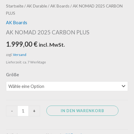
AK
Startseite
/
AK Durable
/
AK Boards
/ AK NOMAD 2025 CARBON
PLUS
NOMAD
2025
AK Boards
CARBON
AK NOMAD 2025 CARBON PLUS
PLUS
1.999,00
€
incl. MwSt.
Menge
zzgl.
Versand
Lieferzeit: ca. 7 Werktage
Größe
IN DEN WARENKORB
-
+