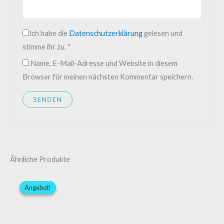
Ich habe die
Datenschutzerklärung
gelesen und
stimme ihr zu.
*
Name, E-Mail-Adresse und Website in diesem
Browser für meinen nächsten Kommentar speichern.
Ähnliche Produkte
Preisspanne:
Preisspann
Dieses
Di
999,00 €
1.379,00 €
Angebot!
Angebot!
Produkt
Pr
bis
bis
1.199,00 €
1.599,00 €
weist
wei
mehrere
me