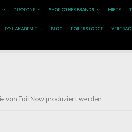
DUOTONE
SHOP OTHER BRANDS
MIETE
T
– FOIL AKADEMIE
BLOG
FOILERS LODGE
VERTRAG
 die von Foil Now produziert werden