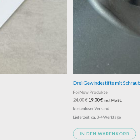
Drei Gewindestifte mit Schraub
FoilNow Produkte
24,00
€
19,00
€
incl. MwSt.
kostenloser Versand
Lieferzeit: ca. 3-4 Werktage
IN DEN WARENKORB