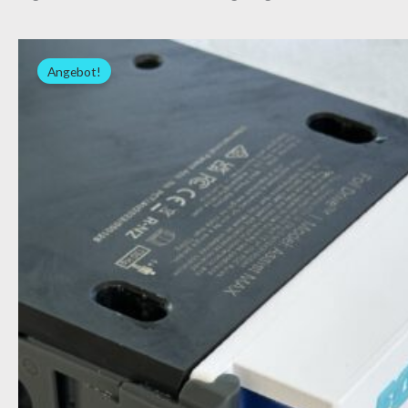
Ursprünglicher
Aktueller
Preis
Preis
Angebot!
war:
ist:
20,00 €
15,00 €.