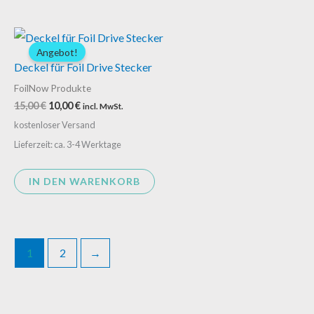
Ursprünglicher
Aktueller
Preis
Preis
Angebot!
war:
ist:
Deckel für Foil Drive Stecker
15,00 €
10,00 €.
FoilNow Produkte
15,00
€
10,00
€
incl. MwSt.
kostenloser Versand
Lieferzeit: ca. 3-4 Werktage
IN DEN WARENKORB
1
2
→