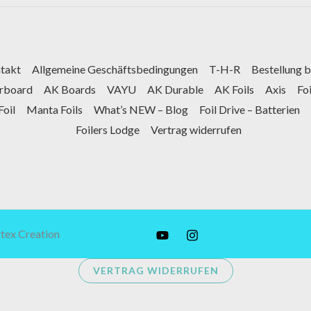
takt
Allgemeine Geschäftsbedingungen
T-H-R
Bestellung 
arboard
AK Boards
VAYU
AK Durable
AK Foils
Axis
Fo
Foil
Manta Foils
What’s NEW – Blog
Foil Drive – Batterien
Foilers Lodge
Vertrag widerrufen
tex Creation
VERTRAG WIDERRUFEN