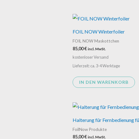
FOIL NOW Winterfoiler
FOIL NOW Maskottchen
85,00
€
incl. MwSt.
kostenloser Versand
Lieferzeit: ca. 3-4 Werktage
IN DEN WARENKORB
Halterung für Fernbedienung f
FoilNow Produkte
85,00
€
incl. MwSt.