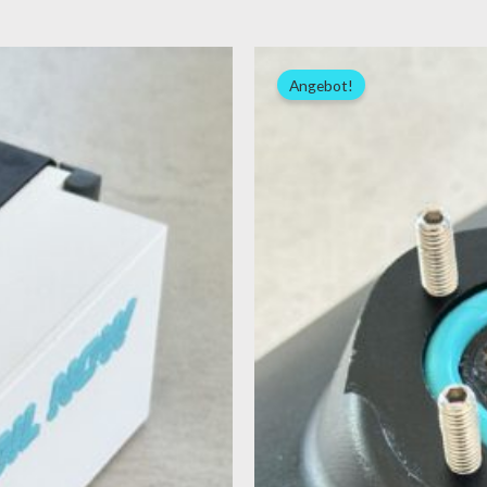
Ursprünglicher
Aktueller
Preis
Preis
Angebot!
war:
ist:
24,00 €
19,00 €.