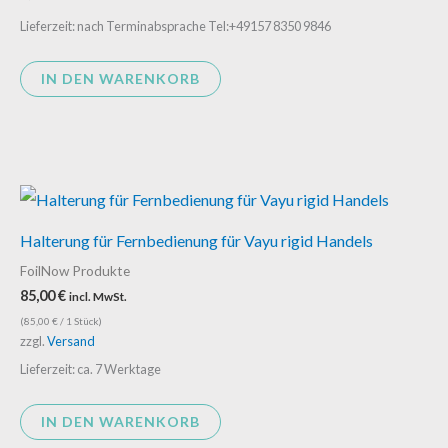
Lieferzeit: nach Terminabsprache Tel:+49157 8350 9846
IN DEN WARENKORB
Halterung für Fernbedienung für Vayu rigid Handels
FoilNow Produkte
85,00
€
incl. MwSt.
(
85,00
€
/ 1 Stück)
zzgl.
Versand
Lieferzeit: ca. 7 Werktage
IN DEN WARENKORB