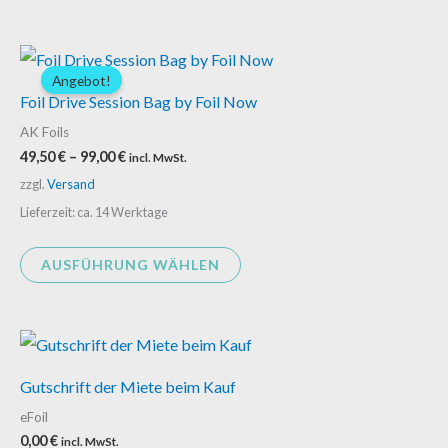
Preisspanne:
Dieses
49,50 €
Angebot!
Produkt
bis
Foil Drive Session Bag by Foil Now
99,00 €
weist
AK Foils
mehrere
49,50
€
–
99,00
€
incl. MwSt.
Varianten
zzgl.
Versand
auf.
Lieferzeit: ca. 14 Werktage
Die
Optionen
AUSFÜHRUNG WÄHLEN
können
auf
der
Produktseite
Gutschrift der Miete beim Kauf
gewählt
eFoil
werden
0,00
€
incl. MwSt.