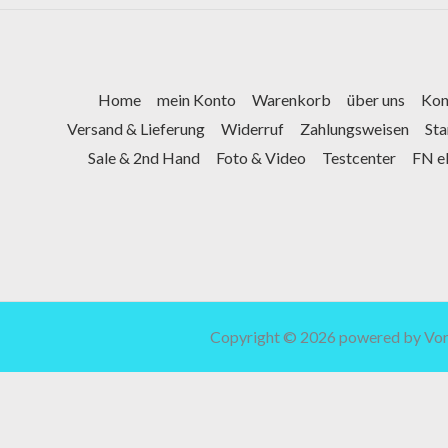
Home
mein Konto
Warenkorb
über uns
Kon
Versand & Lieferung
Widerruf
Zahlungsweisen
St
Sale & 2nd Hand
Foto & Video
Testcenter
FN e
Copyright © 2026 powered by Vor