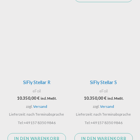
SiFly Stellar R
SiFly Stellar S
eFoil
eFoil
10.350,00
€
10.350,00
€
incl. MwSt.
incl. MwSt.
zzgl.
Versand
zzgl.
Versand
Lieferzeit: nach Terminabsprache
Lieferzeit: nach Terminabsprache
Tel:+49157 8350 9846
Tel:+49157 8350 9846
IN DEN WARENKORB
IN DEN WARENKORB