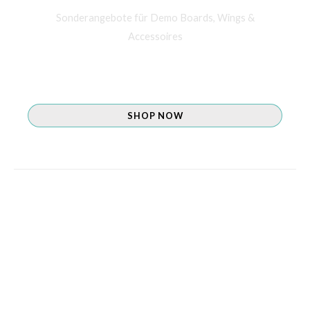
Sonderangebote für Demo Boards, Wings &
Accessoires
Wir führen ausgewählte Produkte der beliebtesten Foil
Marken
SHOP NOW