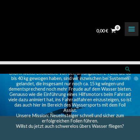
Home
Zum
Inhalt
springen
0,00
€
Suche
Der Foilsport mit Hilfsmotor hat sich in den letzten Jahren
enorm weiterentwickelt. Von den anfänglichen E‑Foils, die 30
bis 40 kg gewogen haben, sind wir inzwischen bei Systemen
gelandet, die insgesamt nur noch ca. 15 kg wiegen und
dementsprechend noch mehr Freude auf dem Wasser bieten.
Genauso wie die Einführung eines Hilfsmotors beim Fahrrad
viele dazu animiert hat, ins Fahrradfahren einzusteigen, so ist
das auch hier im Bereich des Wassersports mit dem Foil
Assist.
Unsere Mission: Neueinsteiger schnell und sicher zum
erfolgreichen Foilen führen.
Willst du jetzt auch schwerelos übers Wasser fliegen?