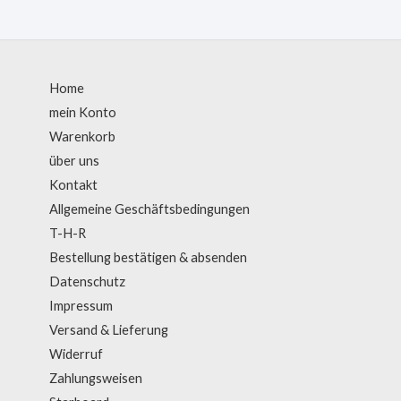
e
t
b
t
o
e
o
r
k
Home
-
f
mein Konto
Warenkorb
über uns
Kontakt
Allgemeine Geschäftsbedingungen
T-H-R
Bestellung bestätigen & absenden
Datenschutz
Impressum
Versand & Lieferung
Widerruf
Zahlungsweisen