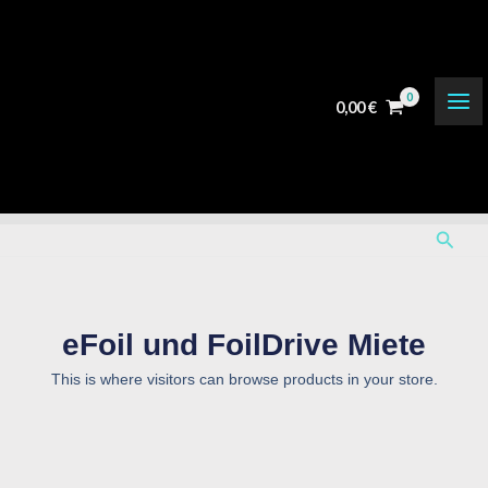
Zum
Inhalt
springen
0,00
€
Suche
eFoil und FoilDrive Miete
This is where visitors can browse products in your store.