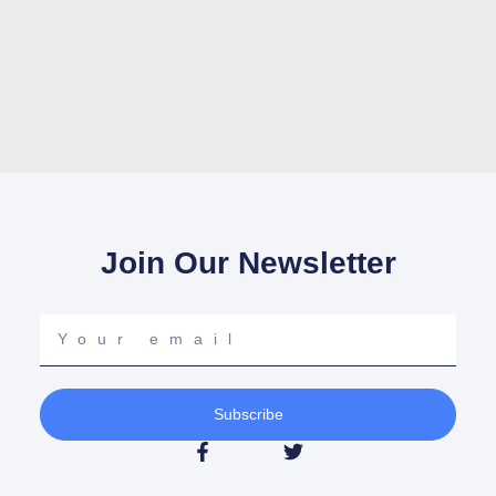
Join Our Newsletter
Your
email
Subscribe
F
T
a
w
c
i