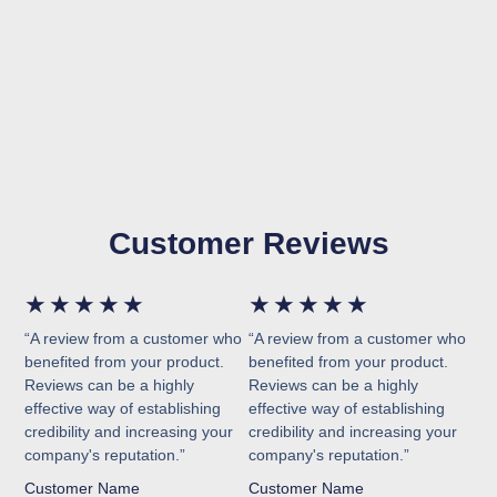
Customer Reviews
Bewertet
Bewertet
★
★
★
★
★
★
★
★
★
★
“A review from a customer who
“A review from a customer who
mit
mit
benefited from your product.
benefited from your product.
Reviews can be a highly
Reviews can be a highly
5
5
effective way of establishing
effective way of establishing
credibility and increasing your
von
credibility and increasing your
von
company's reputation.”
company's reputation.”
5
5
Customer Name
Customer Name