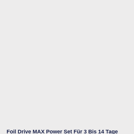
Preisspanne:
Dieses
295,00 €
Produkt
bis
weist
900,00 €
mehrere
Varianten
auf.
Die
Optionen
können
auf
der
Produktseite
gewählt
werden
Foil Drive MAX Power Set Für 3 Bis 14 Tage