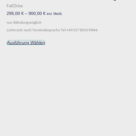
Foil Drive
295,00
€
–
900,00
€
incl. MwSt.
nur Abholung möglich
Lieferzeit: nach Terminabsprache Tel:+49157 8350 9846
Ausführung Wählen